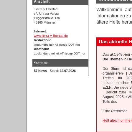
Anschrift
Willkommen auf
Tierra y Libertad
c/o Unrast Verlag
Informationen z
Fuggerstraße 13a
ältere Hefte her
48165 Münster
Internet:
www.tierra-y-libertad.de
Redaktion:
Das aktuelle H
landundfreiheit AT riseup DOT net
Aboteam:
abolandundfreiheit AT riseup DOT net
Das aktuelle Heft −
Die Themen in Hef
Statistik
Der Sturm ist d
57 News
· Stand:
12.07.2026
organisieren« | D
Treffen für 2
Lakandonischen Re
EZLN: Die neue St
| Bericht zum T
August 2025 »Wid
Teile des
Eure Redaktion
Heft gleich online