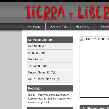
H
o
mepage
Über uns:
T
yL
H
eft-Archiv
B
estel
Schnellnavigation
Heft Bestellen
Aktuelles Heft
Heft-Archiv
TyL Meldungen
Unterstützung für TyL
Neue Texte/Fotos für TyL
Redaktion
Die TyL wird von einem Redaktions-
Kollektiv des Ya-BASTA-Netzwerkes
zusammengestellt.
Willkommen be