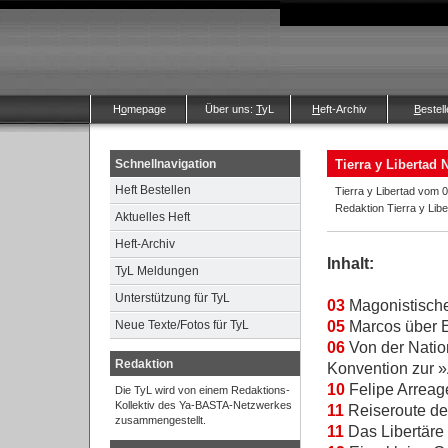
H
o
mepage
Über uns:
T
yL
H
eft-Archiv
B
estel
Schnellnavigation
Tierra y Libertad 
Heft Bestellen
Tierra y Libertad vom 
Redaktion Tierra y Libe
Aktuelles Heft
Heft-Archiv
Inhalt:
TyL Meldungen
Unterstützung für TyL
03
Magonistische
05
Marcos über 
Neue Texte/Fotos für TyL
06
Von der Natio
Redaktion
Konvention zur
10
Felipe Arreage 
Die TyL wird von einem Redaktions-
Kollektiv des Ya-BASTA-Netzwerkes
11
Reiseroute de
zusammengestellt.
11
Das Libertäre