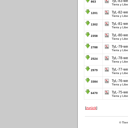
TyL-83-we
863
Tierra y Libe
TyL-82-we
1201
Tierra y Libe
TyL-81-we
1302
Tierra y Libe
TyL-80-we
2358
Tierra y Libe
TyL-79-we
2788
Tierra y Libe
TyL-78-we
2524
Tierra y Libe
TyL-77-we
2979
Tierra y Libe
TyL-76-we
3384
Tierra y Libe
TyL-75-we
6470
Tierra y Libe
[
zurück
]
© Tier