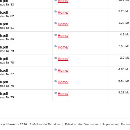
b.pdf
Home/
rtad Nr. 83
3.25 Mb
b.pdf
Home/
rtad Nr. 82
1.23 Mb
b.pdf
Home/
rtad Nr. 81
4.2 Mb
b.pdf
Home/
rtad Nr. 80
7.58 Mb
b.pdf
Home/
rtad Nr. 79
2.9 Mb
b.pdf
Home/
rtad Nr. 78
4.85 Mb
b.pdf
Home/
rtad Nr. 77
5.58 Mb
b.pdf
Home/
rtad Nr. 76
9.28 Mb
b.pdf
Home/
rtad Nr. 75
ra y Libertad - 2026
E-Mail an die Redaktion
|
E-Mail an den Webmaster
|
Impressum
|
Daten