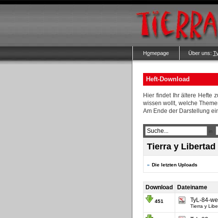
H
o
mepage
Über uns:
T
Heft-Download
Hier findet Ihr ältere Heft
wissen wollt, welche Themen
Am Ende der Darstellung ein
in
Tierra y Liberta
»
Die letzten Uploads
Download
Dateiname
TyL-84-we
451
Tierra y Libe