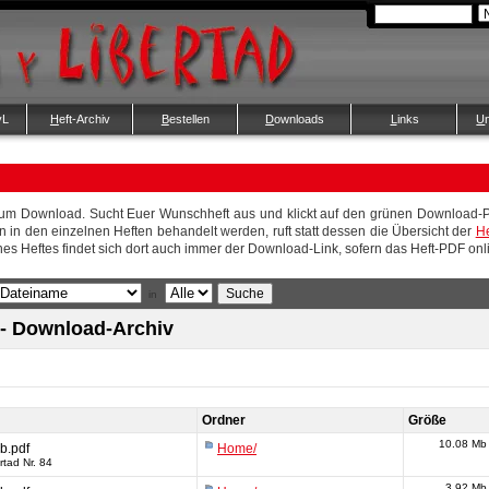
yL
H
eft-Archiv
B
estellen
D
ownloads
L
inks
U
e zum Download. Sucht Euer Wunschheft aus und klickt auf den grünen Download-Pf
 in den einzelnen Heften behandelt werden, ruft statt dessen die Übersicht der
He
es Heftes findet sich dort auch immer der Download-Link, sofern das Heft-PDF onli
in
d - Download-Archiv
♦
Ordner
Größe
10.08 Mb
b.pdf
Home/
rtad Nr. 84
3.92 Mb